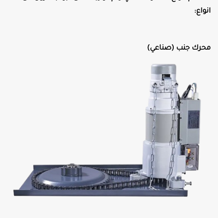
انواع:
محرك جنب (صناعي)