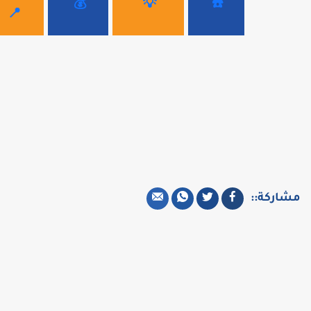
💰
💡
☎️
📍
مشاركة::