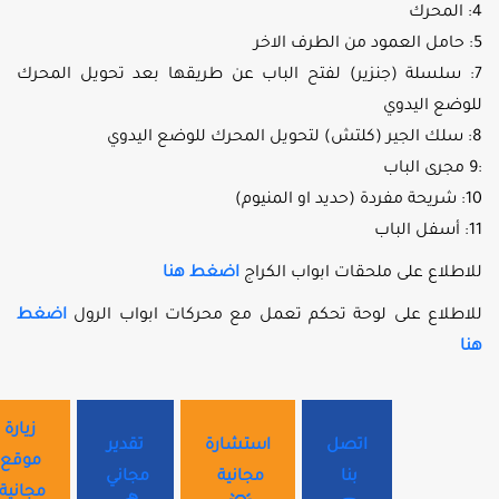
4: المحرك
5: حامل العمود من الطرف الاخر
7: سلسلة (جنزير) لفتح الباب عن طريقها بعد تحويل المحرك
للوضع اليدوي
8: سلك الجير (كلتش) لتحويل المحرك للوضع اليدوي
:9 مجرى الباب
10: شريحة مفردة (حديد او المنيوم)
11: أسفل الباب
للاطلاع على ملحقات ابواب الكراج
اضغط هنا
للاطلاع على لوحة تحكم تعمل مع محركات ابواب الرول
اضغط
هنا
زيارة
اتصل
استشارة
تقدير
موقع
بنا
مجانية
مجاني
مجانية