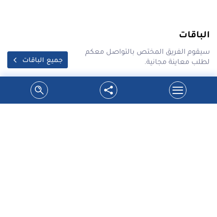
الباقات
سيقوم الفريق المختص بالتواصل معكم
جميع الباقات
لطلب معاينة مجانية.
احدث عروض شركة سدر على محركات بوابات
السحاب فقط ب 1700 شيكل
شركة سدر تقدم اسعار مخفضة لتبديل محركات بوابات
السحابفوائد العرض:1.تحس...
التفاصيل
كيف يمكنك شراء ما تحتاج بالفعل