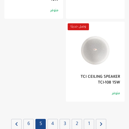
متوفر
وصل حديثا
TCI CEILING SPEAKER
TCI-108 15W
متوفر
6
5
4
3
2
1