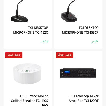
TCI DESKTOP
TCI DESKTOP
MICROPHONE TCI-152C
MICROPHONE TCI-153CP
متوفر
متوفر
وصل حديثا
وصل حديثا
TCI Surface Mount
TCI Tabletop Mixer
Ceiling Speaker TCI-110S
Amplifier TCI-120DT
10W