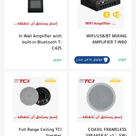
In Wall Amplifier with
WIFI/USB/BT MIXING
built-in Bluetooth T-
AMPLIFIER T-W60
C425
متوفر
موثوق به من سدر
متوفر
Full Range Ceiling TCI
COAXIL FRAMELESS