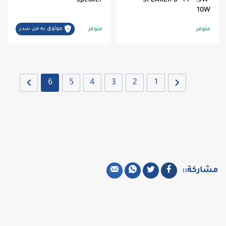
Speaker
SPEAKER 6" +1 " .5W-
10W
متوفر
متوفر
موثوق به من سدر
6
5
4
3
2
1
مشاركة::