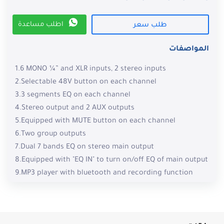
اطلب مساعدة
طلب سعر
المواصفات
1.6 MONO ¼” and XLR inputs, 2 stereo inputs
2.Selectable 48V button on each channel
3.3 segments EQ on each channel
4.Stereo output and 2 AUX outputs
5.Equipped with MUTE button on each channel
6.Two group outputs
7.Dual 7 bands EQ on stereo main output
8.Equipped with "EQ IN" to turn on/off EQ of main output
9.MP3 player with bluetooth and recording function
10.32 BIT effects processors with 24 kinds of DSP
EFF,each EFF can be adjusted separately
11.Soundcard function built-in to connect with PC or
PHONE 12.FX to AUX