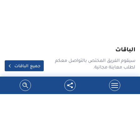
الباقات
سيقوم الفريق المختص بالتواصل معكم
جميع الباقات
لطلب معاينة مجانية.
احدث عروض شركة سدر على محركات بوابات
السحاب فقط ب 1700 شيكل
شركة سدر تقدم اسعار مخفضة لتبديل محركات بوابات
السحابفوائد العرض:1.تحس...
التفاصيل