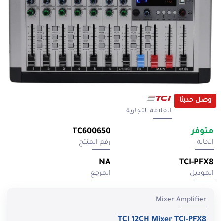
وصل حديثا
العلامة التجارية
متوفر
TC600650
الحالة
رقم المنتج
NA
TCI-PFX8
الموديل
المرجِع
Mixer Amplifier
TCI 12CH Mixer TCI-PFX8