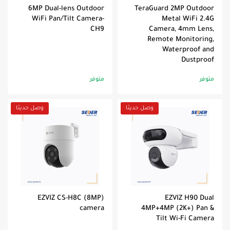
6MP Dual-lens Outdoor
TeraGuard 2MP Outdoor
WiFi Pan/Tilt Camera-
Metal WiFi 2.4G
CH9
Camera, 4mm Lens,
Remote Monitoring,
Waterproof and
Dustproof
متوفر
متوفر
وصل حديثا
وصل حديثا
EZVIZ CS-H8C (8MP)
EZVIZ H90 Dual
camera
4MP+4MP (2K+) Pan &
Tilt Wi-Fi Camera