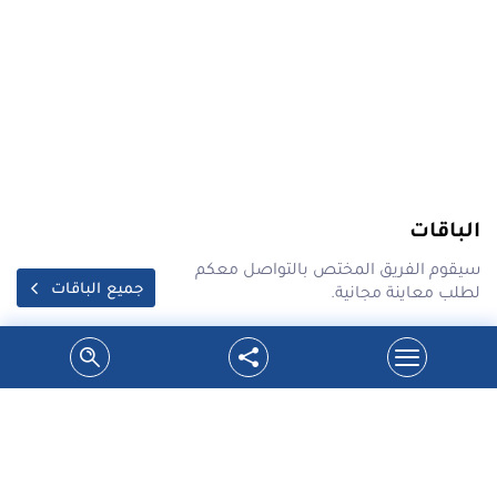
الباقات
سيقوم الفريق المختص بالتواصل معكم
جميع الباقات
لطلب معاينة مجانية.
احدث عروض شركة سدر على محركات بوابات
السحاب فقط ب 1700 شيكل
شركة سدر تقدم اسعار مخفضة لتبديل محركات بوابات
السحابفوائد العرض:1.تحس...