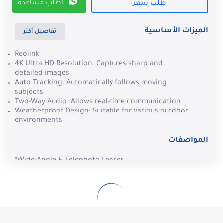
اطلب مساعدة
طلب سعر
الميزات الأساسية
تفاصيل أكثر
Reolink
4K Ultra HD Resolution: Captures sharp and
detailed images
Auto Tracking: Automatically follows moving
subjects
Two-Way Audio: Allows real-time communication
Weatherproof Design: Suitable for various outdoor
environments
المواصفات
*Wide-Angle & Telephoto Lenses
*4K 8MP Ultra HD View
*Pan, Tilt & 6× Hybrid Zoom
*2.4/5 GHz Dual-Band Wi-Fi 6
*IP65 Weatherproof