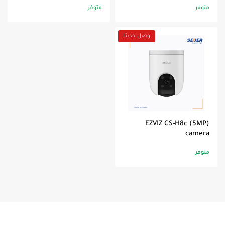
متوفر
متوفر
وصل حديثا
EZVIZ CS-H8c (5MP)
camera
متوفر