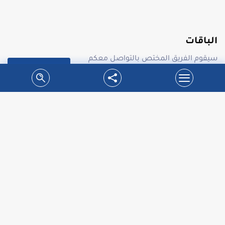
الباقات
سيقوم الفريق المختص بالتواصل معكم
جميع الباقات
لطلب معاينة مجانية.
احدث عروض شركة سدر على محركات بوابات
السحاب فقط ب 1700 شيكل
شركة سدر تقدم اسعار مخفضة لتبديل محركات بوابات
السحابفوائد العرض:1.تحس...
التفاصيل